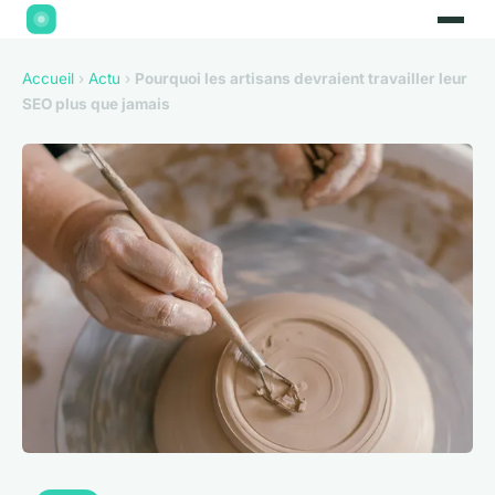
Accueil
›
Actu
›
Pourquoi les artisans devraient travailler leur
SEO plus que jamais