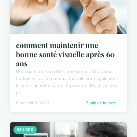
comment maintenir une
bonne santé visuelle après 60
ans
Un regard, un clin d'œil, une larme… Vos yeux
traduisent vos émotions, mais ils sont également
le miroir de votre santé. À partir de 60 ans, la vue
pe...
6 novembre 2023
5 min de lecture →
SENIORS