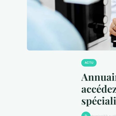
ACTU
Annuair
accédez
spécial