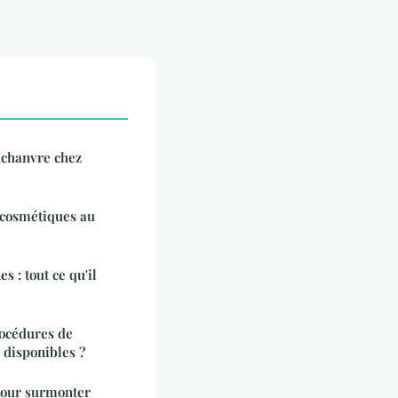
z chanvre chez
s cosmétiques au
 : tout ce qu'il
rocédures de
 disponibles ?
 pour surmonter