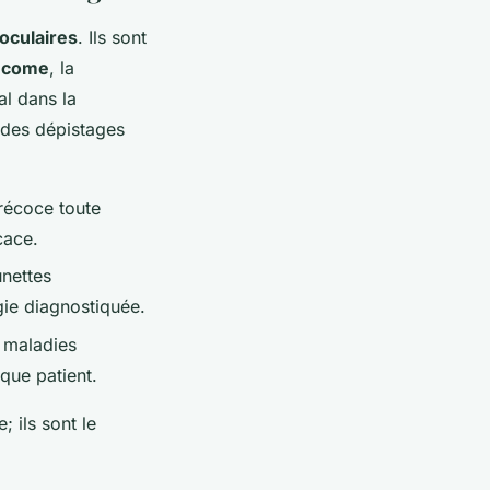
 oculaires
. Ils sont
ucome
, la
al dans la
 des dépistages
récoce toute
cace.
unettes
gie diagnostiquée.
e maladies
que patient.
 ils sont le