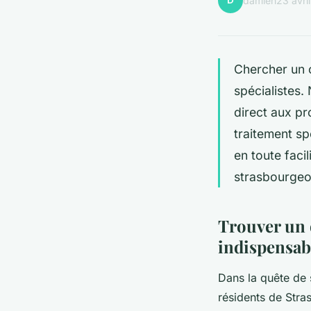
D
damien
23 avri
Chercher un 
spécialistes.
direct aux pr
traitement sp
en toute faci
strasbourgeoi
Trouver un 
indispensab
Dans la quête de s
résidents de Stras