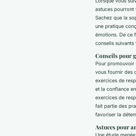
Lorsque vous suiv
astuces pourront 
Sachez que la so
une pratique conç
émotions. De ce f
conseils suivants
Conseils pour gé
Pour promouvoir l
vous fournir des 
exercices de resp
et la confiance e
exercices de respi
fait partie des p
favoriser la déten
Astuces pour am
Une étude menée p