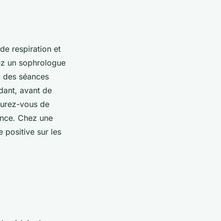
e respiration et
hez un sophrologue
c des séances
ant, avant de
surez-vous de
ience. Chez une
 positive sur les