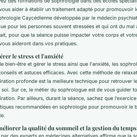
ez des formations de sophrologie dans des écoles spécial
vous aider à établir un traitement adapté pour promouvoir l
phrologie Caycédienne développée par le médecin psychia
ue pour les personnes souvent stressées et qui ont du mal 
ait, pour que la séance puisse impacter votre corps et votre 
 vous aideront dans vos pratiques.
rer le stress et l'anxiété
e bien-être et gérer le stress ainsi que l'anxiété, les soph
conseils et astuces efficaces. Avec cette méthode de relaxat
iration profonde est la meilleure technique pour retrouver le
n soi. Sur ce, le métier du sophrologue est de vous guider t
ration. Par ailleurs, durant la séance, sachez que l’exercic
ratiques recommandées en sophrologie pour promouvoir le b
te.
éliorer la qualité du sommeil et la gestion du temps
ar des experts en médecines alternatives affirme que la so