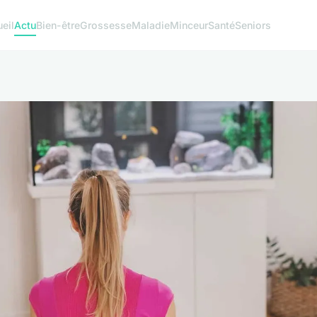
eil
Actu
Bien-être
Grossesse
Maladie
Minceur
Santé
Seniors