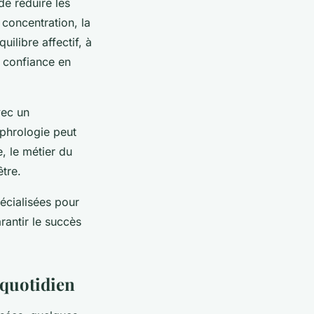
de réduire les
 concentration, la
uilibre affectif, à
a confiance en
vec un
ophrologie peut
, le métier du
être.
écialisées pour
rantir le succès
 quotidien