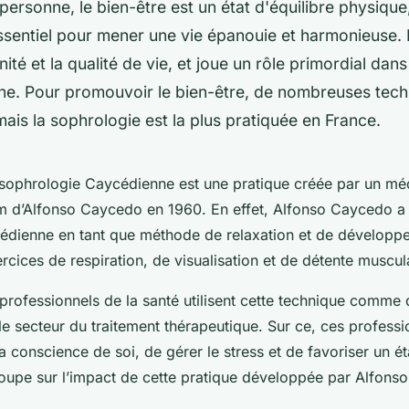
ersonne, le bien-être est un état d'équilibre physique
sentiel pour mener une vie épanouie et harmonieuse. I
nité et la qualité de vie, et joue un rôle primordial dans
ne. Pour promouvoir le bien-être, de nombreuses tech
mais la sophrologie est la plus pratiquée en France.
 sophrologie Caycédienne est une pratique créée par un mé
m d’Alfonso Caycedo en 1960. En effet, Alfonso Caycedo a
édienne en tant que méthode de relaxation et de développ
rcices de respiration, de visualisation et de détente muscul
 professionnels de la santé utilisent cette technique comm
 le secteur du traitement thérapeutique. Sur ce, ces profess
a conscience de soi, de gérer le stress et de favoriser un ét
oupe sur l’impact de cette pratique développée par Alfons