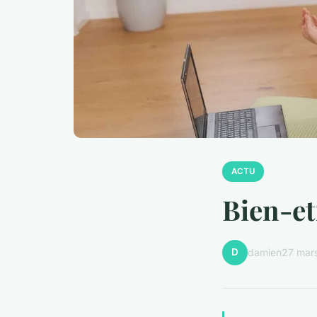
ACTU
Bien-et
D
damien
27 mar