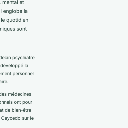
, mental et
l englobe la
 le quotidien
niques sont
decin psychiatre
 développé la
ement personnel
aire.
e des médecines
ionnels ont pour
at de bien-être
o Caycedo sur le