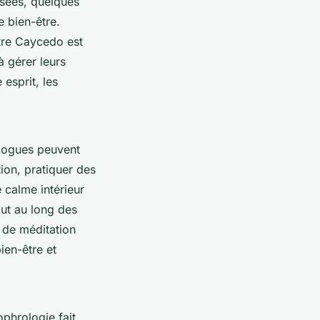
isées, quelques
e bien-être.
tre Caycedo est
à gérer leurs
esprit, les
rologues peuvent
ion, pratiquer des
 calme intérieur
out au long des
e de méditation
ien-être et
phrologie fait