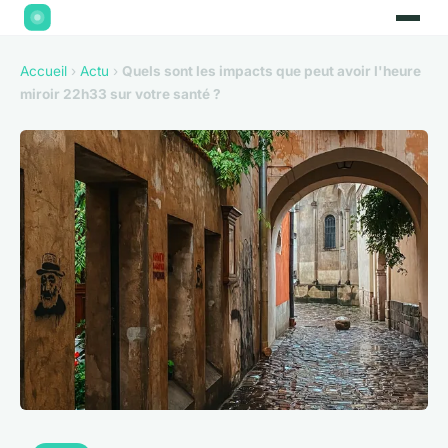
Accueil
›
Actu
›
Quels sont les impacts que peut avoir l'heure
miroir 22h33 sur votre santé ?