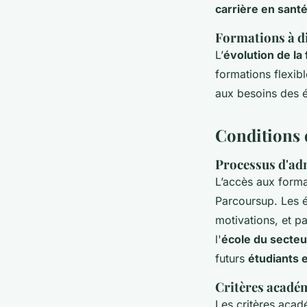
carrière en sant
Formations à di
L’
évolution de la
formations flexib
aux besoins des é
Conditions d
Processus d'ad
L’accès aux
forma
Parcoursup. Les é
motivations, et pa
l'
école du secteu
futurs
étudiants 
Critères académ
Les critères acad