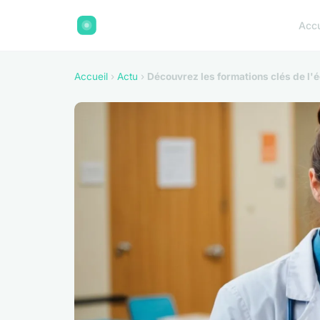
Accu
Accueil
›
Actu
›
Découvrez les formations clés de l'é