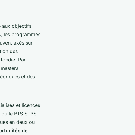
 aux objectifs
es, les programmes
uvent axés sur
tion des
ofondie. Par
 masters
héoriques et des
alisés et licences
e ou le BTS SP3S
ques en deux ou
rtunités de