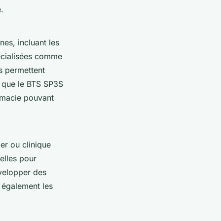
.
es, incluant les
pécialisées comme
ts permettent
 que le BTS SP3S
rmacie pouvant
er ou clinique
elles pour
velopper des
 également les