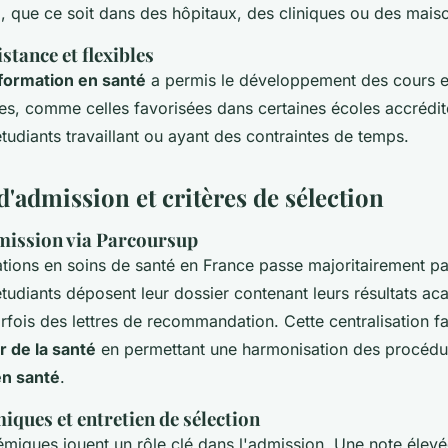
é
, que ce soit dans des hôpitaux, des cliniques ou des maiso
stance et flexibles
 formation en santé
a permis le développement des cours e
les, comme celles favorisées dans certaines écoles accrédit
tudiants travaillant ou ayant des contraintes de temps.
'admission et critères de sélection
mission via Parcoursup
tions en soins de santé
en France passe majoritairement pa
tudiants déposent leur dossier contenant leurs résultats ac
rfois des lettres de recommandation. Cette centralisation fac
r de la santé
en permettant une harmonisation des procédu
en santé
.
iques et entretien de sélection
émiques jouent un rôle clé dans l'admission. Une note élevé