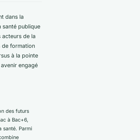
nt dans la
n santé publique
 acteurs de la
s de formation
rsus à la pointe
n avenir engagé
on des futurs
Bac à Bac+6,
a santé. Parmi
 combine