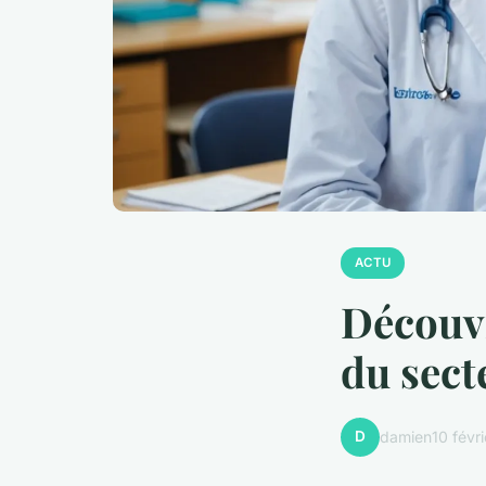
ACTU
Découvr
du sect
D
damien
10 févr