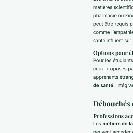
matières scientif
pharmacie ou kin
peut être requis 
comme l’empathie 
santé
influent sur 
Options pour é
Pour les étudiant
ceux proposés par
apprenants étrang
de santé
, intégr
Débouchés et
Professions acc
Les
métiers de la
peuvent accéder à