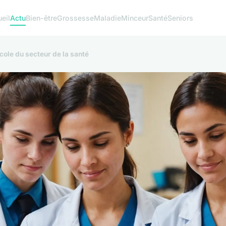
eil
Actu
Bien-être
Grossesse
Maladie
Minceur
Santé
Seniors
cole du secteur de la santé