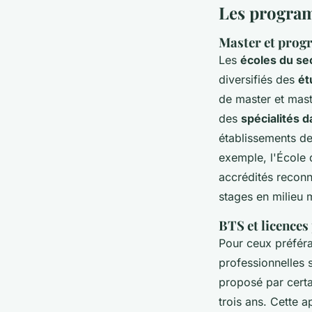
Les program
Master et prog
Les
écoles du se
diversifiés des
ét
de master et mast
des
spécialités d
établissements de
exemple, l'École
accrédités reconn
stages en milieu 
BTS et licences
Pour ceux préféra
professionnelles 
proposé par certa
trois ans. Cette 