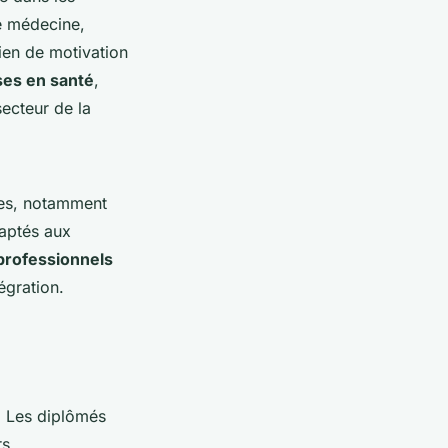
de médecine,
tien de motivation
es en santé
,
secteur de la
mes, notamment
daptés aux
professionnels
égration.
. Les diplômés
s,