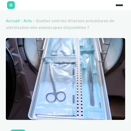
Accueil
›
Actu
›
Quelles sont les diverses procédures de
stérilisation des endoscopes disponibles ?