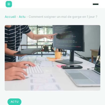
Accueil
›
Actu
›
Comment soigner un mal de gorge en 1 jour ?
ACTU