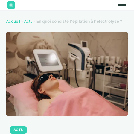
Accueil
›
Actu
›
En quoi consiste l'épilation à l'électrolyse ?
ACTU