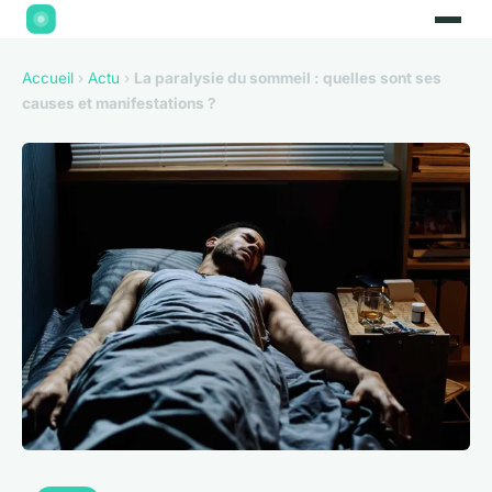
Accueil
›
Actu
›
La paralysie du sommeil : quelles sont ses
causes et manifestations ?